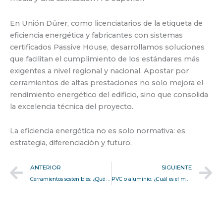
En Unión Dürer, como licenciatarios de la etiqueta de
eficiencia energética y fabricantes con sistemas
certificados Passive House, desarrollamos soluciones
que facilitan el cumplimiento de los estándares más
exigentes a nivel regional y nacional. Apostar por
cerramientos de altas prestaciones no solo mejora el
rendimiento energético del edificio, sino que consolida
la excelencia técnica del proyecto.
La eficiencia energética no es solo normativa: es
estrategia, diferenciación y futuro.
Prev
N
ANTERIOR
SIGUIENTE
Cerramientos sostenibles: ¿Qué hace que PVC y aluminio sean materiales responsables?
PVC o aluminio: ¿Cuál es el material ideal para tus nuevos cerramientos?